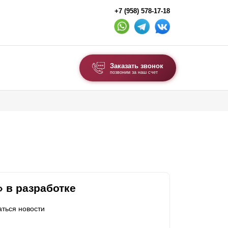
+7 (958) 578-17-18
Заказать звонок
позвоним за наш счет
ВЫБОР ПО ТИПУ
Модульные заборы и ограждения
Комбинированные заборы
Секционные заборы
ВОРОТА И КАЛИТКИ
 в разработке
Ворота откатные
аться новости
Ворота распашные
Ворота складные гармошка