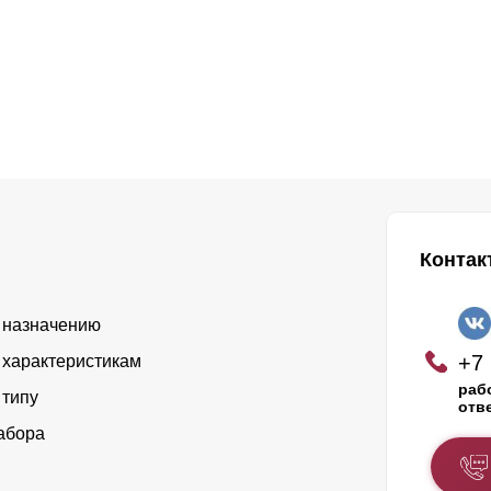
Контак
 назначению
+7 
 характеристикам
рабо
 типу
отв
абора