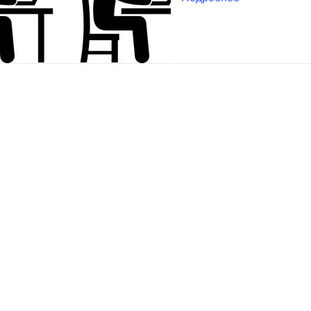
ВЫБОР ПО ХАРАКТЕРИСТИКАМ
Горизонтальные заборы
Высокие заборы
Красивые, дизайнерские заборы
ВЫБОР ПО СПОСОБУ МОНТАЖА
Заборы под ключ
Готовые заборы
Комплекты заборов-лего "сделай сам"
Быстровозводимые заборы