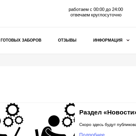
работаем с 00:00 до 24:00
отвечаем круглосуточно
 ГОТОВЫХ ЗАБОРОВ
ОТЗЫВЫ
ИНФОРМАЦИЯ
ВЫБОР ПО МАТЕРИАЛУ
Заборы с кирпичными столбами
Заборы из евроштакетника
горизонтального
Металлические заборы для дачи
Забор жалюзи с кирпичными столбами
Металлические заборы
Раздел «Новости»
Металлические ограждения
Скоро здесь будут публиков
Подробнее