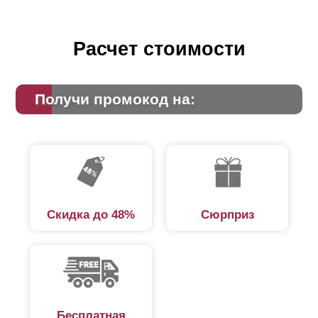
появляются новые модификации, например, заборы
Ранчо и Жалюзи.
Расчет стоимости
Основа конструкции
Получи промокод на:
Перед началом работ проводят точную разметку
рельефа, далее создают опоры: каменные, стальные,
кирпичные и проводят установку вертикальных
направляющих. После чего с помощью кронштейнов
или заклепок под определенным углом монтируют
Скидка до 48%
Сюрприз
выбранный тип ламелей. В соответствии с размером
шага элементы устанавливают с нахлестом или без.
Составляющие элементы
Горизонтальный забор реечный из металла, по облику
Бесплатная