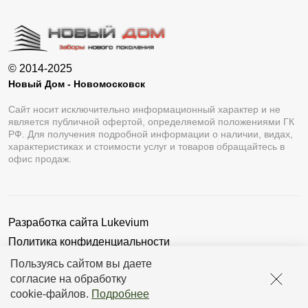
внешний вид. Отличием является то, что на листах
с полиэстером, мы не можем использовать наши
инновационные наработки. За счет этого
© 2014-2025
увеличивается время монтажа ограждения по
Новый Дом - Новомосковск
сравнению с аналогом с порошковой окраской.
Сайт носит исключительно информационный характер и не
является публичной офертой, определяемой положениями ГК
Размер просвета. Например, в заборах Ранчо
РФ. Для получения подробной информации о наличии, видах,
рекомендуемый показатель составляет 10—15 мм.
характеристиках и стоимости услуг и товаров обращайтесь в
офис продаж.
Шаг закрепления в заборах-жалюзи зависит от
выбора модификации. Минимальный показатель
— от 5 до 20 мм.
Разработка сайта
Lukevium
Ширины секции. Стандарта по ширине не
Политика конфиденциальности
существует, но чтобы избежать провисания
Пользовательское соглашение
Пользуясь сайтом вы даете
длинных планок, применяют вертикальные
согласие на обработку
усилители.
cookie-файлов
.
Подробнее
Наличие завальцовки. Необработанные края