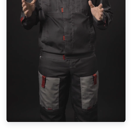
С), в этом случае Z-профиль конструктивно изменен.
Забор имеет эстетический внешний вид с обеих сторон.
Этот вид относится к двусторонним типам;
«Модерн»
— специфический тип ламели, по форме
напоминающий пирамиду или треугольник. Забор после
установки отлично пропускает воздух и свет, но не
позволяет просматривать территорию. Дизайн готового
изделия одинаковый с обеих сторон.
«Ранчо»
. Конструкция стилизовано под деревянные
фермерские заборы. Профиль имеет форму
прямоугольника. Заказчик может выбрать ламели в
одностороннем или двустороннем вариантах. Также
существует 4 параметра ширины элементов — 50, 70,
100, 150 мм. Готовая конструкция может быть
выполнено в комбинации планок различных размеров.