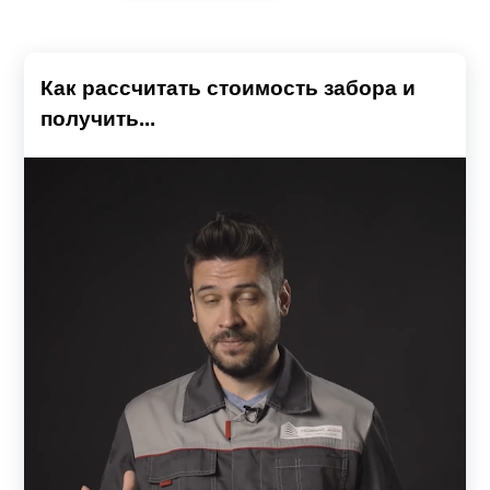
«Стандарт»
— простой, основательный, массивный
забор с максимальным показателем высоты ламели —
218 мм, что делает конструкцию самой экономичной в
Как рассчитать стоимость забора и
линейке.
получить...
«Премиум»
— более объемная конструкция. За счет
того, что высота элементов 90—132 мм, в секции
больше элементов, поэтому забор имеет эффектный
рельеф.
«Оптима»
— занимает среднее значение по высоте
элемента, является наиболее востребованной и
универсальной конструкцией. Идеально подходит для
монтажа практически любого объекта — дачных
участков, частных коттеджей, обустройства
конструкцией паркингов, мест отдыха и др.;
«Люкс»
— имеет особую геометрию (напоминает букву