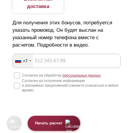
напоминает жалюзи. Основа конструкции — ламели,
доставка
смонтированные без зазоров или с нахлестом в
Для получения этих бонусов, потребуется
среднем 10—20 мм. Крепления элементов в профилях
указать промокод. Он будет выслан на
доступно тремя способами: фиксаторы, отверстия,
указанный номер телефона вместе с
прорези. Этот показатель влияет на
расчетом. Подробности в видео.
быстровозводимость конструкции.
+7
Виды профиля
Согласен на обработку
персональных данных
В зависимости от типа забора, различают несколько
Согласен на получение информации
и рекламных предложений (сможете отказаться в любое
видов профиля.
время)
z-образный вид. В эту серию входят 3 варианта
заборов: оптима, премиум, стандарт. Главное отличие
конструкций друг от друга — диапазон высоты
Начать расчет
элементов.