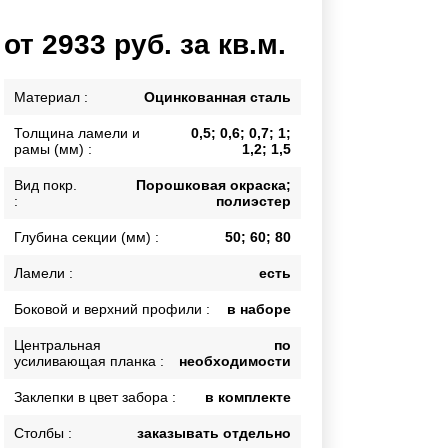
Каркасы ворот
от 2933 руб. за кв.м.
Калитки
Входные группы
Материал :
Оцинкованная сталь
Толщина ламели и
0,5; 0,6; 0,7; 1;
ВСЕ ДЛЯ ЗАБОРА
рамы (мм) :
1,2; 1,5
Панели для забора
Вид покр.
Порошковая окраска;
:
полиэстер
Глубина секции (мм) :
50; 60; 80
Ламели :
есть
Боковой и верхний профили :
в наборе
Центральная
по
усиливающая планка :
необходимости
Заклепки в цвет забора :
в комплекте
Столбы :
заказывать отдельно