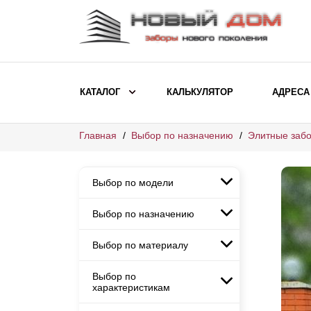
КАТАЛОГ
КАЛЬКУЛЯТОР
АДРЕСА
Главная
Выбор по назначению
Элитные забо
ВЫБОР ПО МОДЕЛИ
Заборы Ранчо
Выбор по модели
Заборы Хай-тек
Заборы Классика
Выбор по назначению
Заборы Ранчо
Заборы Жалюзи
Заборы Хай-тек
Выбор по материалу
Заборы и ограждения для
Заборы Классика
детских садов
ВЫБОР ПО НАЗНАЧЕНИЮ
Заборы Жалюзи
Выбор по
Заборы с кирпичными столбами
Заборы для дачи
характеристикам
Заборы и ограждения для детских
Заборы из евроштакетника
Элитные заборы для коттеджей
садов