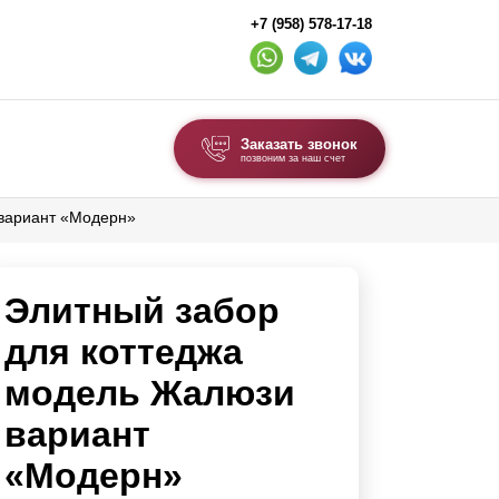
+7 (958) 578-17-18
Заказать звонок
позвоним за наш счет
 вариант «Модерн»
ВЫБОР ПО ТИПУ
Модульные заборы и ограждения
Элитный забор
Комбинированные заборы
Секционные заборы
для коттеджа
модель Жалюзи
ВОРОТА И КАЛИТКИ
вариант
Ворота откатные
«Модерн»
Ворота распашные
Ворота складные гармошка