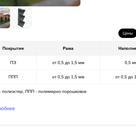
орой вариант декоративного покрытия - это полимерно-порошковое
раска. Для ее осуществления в нашей компании оборудован специа
уществляем покрытие, поэтому весь спектр наших конструкторских 
раничений в технологическом процессе. Множество расцветок и фа
Цены
рошковую окраску мы можем нанести толщиной от 60 до 100 микро
коррозии.
Покрытие
Рама
Наполн
ПЭ
от 0,5 до 1,5 мм
0,5 м
ППП
от 0,5 до 1,5 мм
от 0,5 до 
 - полиэстер, ППП - полимерно-порошковое
робнее