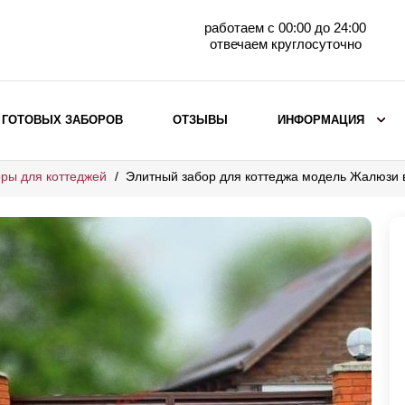
работаем с 00:00 до 24:00
отвечаем круглосуточно
 ГОТОВЫХ ЗАБОРОВ
ОТЗЫВЫ
ИНФОРМАЦИЯ
ры для коттеджей
Элитный забор для коттеджа модель Жалюзи
ВЫБОР ПО МАТЕРИАЛУ
Заборы с кирпичными столбами
Заборы из евроштакетника
горизонтального
Металлические заборы для дачи
Забор жалюзи с кирпичными столбами
Металлические заборы
Металлические ограждения