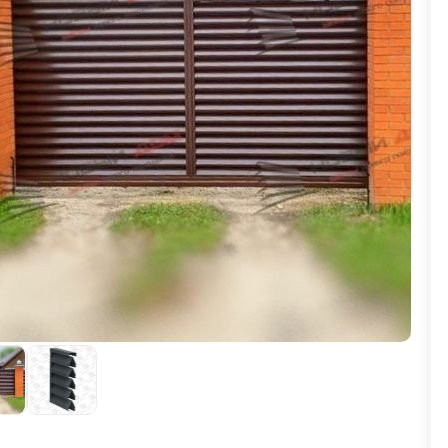
ВЫБОР ПО ХАРАКТЕРИСТИКАМ
Горизонтальные заборы
Высокие заборы
Красивые, дизайнерские заборы
ВЫБОР ПО СПОСОБУ МОНТАЖА
Заборы под ключ
Готовые заборы
Комплекты заборов-лего "сделай сам"
Быстровозводимые заборы