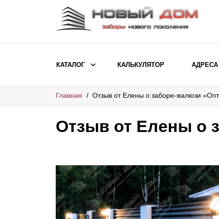
КАТАЛОГ
КАЛЬКУЛЯТОР
АДРЕСА
Главная
Отзыв от Елены о заборе-жалюзи «Оп
ВЫБОР ПО МОДЕЛИ
Заборы Ранчо
Отзыв от Елены о 
Заборы Хай-тек
Заборы Классика
Заборы Жалюзи
ВЫБОР ПО НАЗНАЧЕНИЮ
Заборы и ограждения для детских
садов