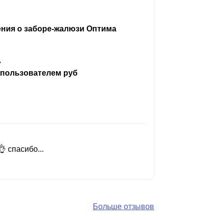
ения о заборе-жалюзи Оптима
ь
 пользователем руб
 спасибо...
Добрый день
Читать вес
Больше отзывов