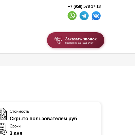
+7 (958) 578-17-18
Заказать звонок
позвоним за наш счет
ВЫБОР ПО ТИПУ
Модульные заборы и ограждения
Комбинированные заборы
Секционные заборы
ВОРОТА И КАЛИТКИ
Стоимость
Скрыто пользователем руб
Ворота откатные
Сроки
Ворота распашные
3 дня
Ворота складные гармошка