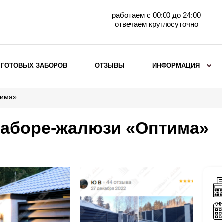
работаем с 00:00 до 24:00
отвечаем круглосуточно
 ГОТОВЫХ ЗАБОРОВ
ОТЗЫВЫ
ИНФОРМАЦИЯ
тима»
ВЫБОР ПО МАТЕРИАЛУ
Заборы с кирпичными столбами
заборе-жалюзи «Оптима»
Заборы из евроштакетника
горизонтального
Металлические заборы для дачи
Забор жалюзи с кирпичными столбами
Металлические заборы
Металлические ограждения