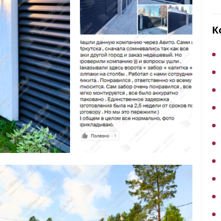
ВЫБОР ПО ХАРАКТЕРИСТИКАМ
Горизонтальные заборы
К
Высокие заборы
Красивые, дизайнерские заборы
ВЫБОР ПО СПОСОБУ МОНТАЖА
Заборы под ключ
Готовые заборы
Комплекты заборов-лего "сделай сам"
Быстровозводимые заборы