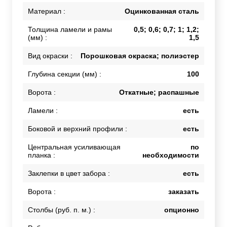
Материал :
Оцинкованная сталь
Толщина ламели и рамы
0,5; 0,6; 0,7; 1; 1,2;
(мм) :
1,5
Вид окраски :
Порошковая окраска; полиэстер
Глубина секции (мм) :
100
Ворота :
Откатные; распашные
Ламели :
есть
Боковой и верхний профили :
есть
Центральная усиливающая
по
планка :
необходимости
Заклепки в цвет забора :
есть
Ворота :
заказать
Столбы (руб. п. м.) :
опционно