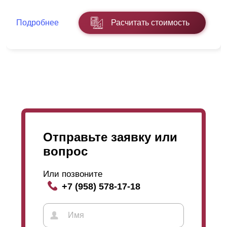
специалисты производят самостоятельно. Причём
окрашивание происходит уже после производства
Подробнее
Расчитать стоимость
профиля
ламелей
. Каждую деталь тщательно
окрашивают. Именно поэтому специалисты способны
производить любые технологические операции и не
боятся повреждения покрытия. Также как и
с
полиэстером
толщина покрытия даёт большую
защищенность и предлагается от 60 до 100 микрон.
А расцветки и большой выбор фактур доступен для
стали любой толщины.
Отправьте заявку или
вопрос
Или позвоните
+7 (958) 578-17-18